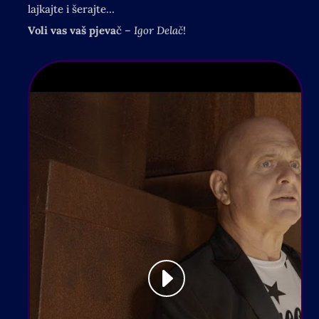
lajkajte i šerajte…
Voli vas vaš pjeva
č –
Igor Delač
!