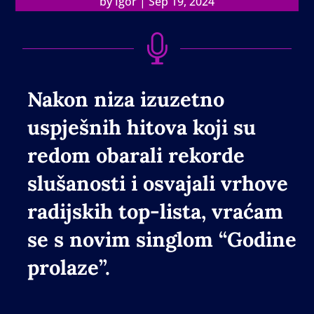
by
Igor
|
Sep 19, 2024

Nakon niza izuzetno
uspješnih hitova koji su
redom obarali rekorde
slušanosti i osvajali vrhove
radijskih top-lista, vraćam
se s novim singlom
“Godine
prolaze”
.