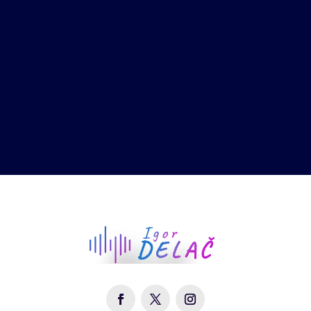
Whatsapp

Twitter

Linkedin
