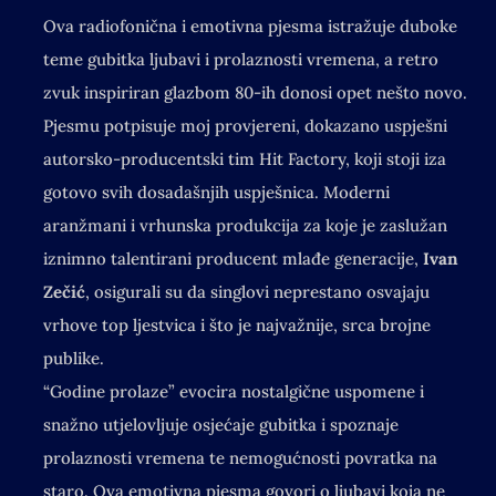
Ova radiofonična i emotivna pjesma istražuje duboke
teme gubitka ljubavi i prolaznosti vremena, a retro
zvuk inspiriran glazbom 80-ih donosi opet nešto novo.
Pjesmu potpisuje moj provjereni, dokazano uspješni
autorsko-producentski tim Hit Factory, koji stoji iza
gotovo svih dosadašnjih uspješnica. Moderni
aranžmani i vrhunska produkcija za koje je zaslužan
iznimno talentirani producent mlađe generacije,
Ivan
Zečić
, osigurali su da singlovi neprestano osvajaju
vrhove top ljestvica i što je najvažnije, srca brojne
publike.
“Godine prolaze” evocira nostalgične uspomene i
snažno utjelovljuje osjećaje gubitka i spoznaje
prolaznosti vremena te nemogućnosti povratka na
staro. Ova emotivna pjesma govori o ljubavi koja ne