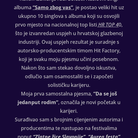
albuma
“Samo zbog vas”
, je postao veliki hit uz
ukupno 10 singlova s albuma koji su osvojili
prvo mjesto na nacionalnoj top listi
HR TOP 4
0,
što je izvanredan uspjeh u hrvatskoj glazbenoj
industriji. Ovaj uspjeh rezultat je suradnje s
autorsko-producentskim timom Hit Factory,
koji je svaku moju pjesmu učini posebnom.
Nakon što sam stekao dovoljno iskustva,
odlučio sam osamostaliti se i započeti
solističku karijeru.
Moja prva samostalna pjesma,
“Da se još
jedanput rodim”
, označila je novi početak u
karijeri.
Surađivao sam s brojnim cijenjenim autorima i
producentima te nastupao na festivalima
poput
“Zlatne žice Slavonije”, “Aurea festa”