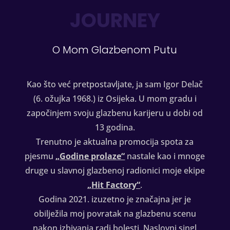
JOURNEY
O Mom Glazbenom Putu
Kao što već pretpostavljate, ja sam Igor Delač
(6. ožujka 1968.) iz Osijeka. U mom gradu i
započinjem svoju glazbenu karijeru u dobi od
13 godina.
Trenutno je aktualna promocija spota za
pjesmu
„Godine prolaze“
nastale kao i mnoge
druge u slavnoj glazbenoj radionici moje ekipe
„Hit Factory“
.
Godina 2021. izuzetno je značajna jer je
obilježila moj povratak na glazbenu scenu
nakon izbivanja radi bolesti. Naslovni singl