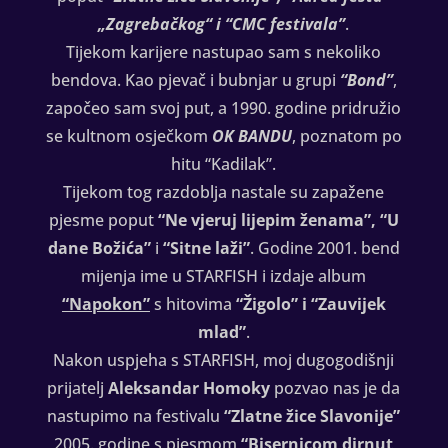
„Zagrebačkog“ i “CMC festivala”
.
Tijekom karijere nastupao sam s nekoliko
bendova. Kao pjevač i bubnjar u grupi
“Bond”
,
započeo sam svoj put, a 1990. godine pridružio
se kultnom osječkom
OK BANDU
, poznatom po
hitu “Kadilak”.
Tijekom tog razdoblja nastale su zapažene
pjesme poput
“Ne vjeruj lijepim ženama”, “U
dane Božića”
i
“Sitne laži”
. Godine 2001. bend
mijenja ime u STARFISH i izdaje album
“Napokon”
s hitovima
“Žigolo” i “Zauvijek
mlad”
.
Nakon uspjeha s STARFISH, moj dugogodišnji
prijatelj
Aleksandar Homoky
pozvao nas je da
nastupimo na festivalu
“Zlatne žice Slavonije”
2005. godine s pjesmom
“Bisernicom dirnut