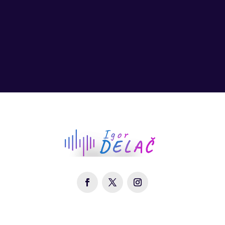
osvajali vrhove radijskih top-lista, vraćam
se s novim singlom "Godine prolaze".
Ova...
NASLOVNA
MOJ PUT
AUDIO ALBUMI