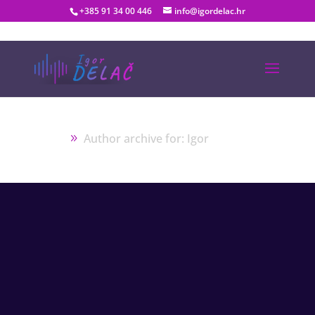
+385 91 34 00 446
info@igordelac.hr
Igor
Home
Author archive for: Igor